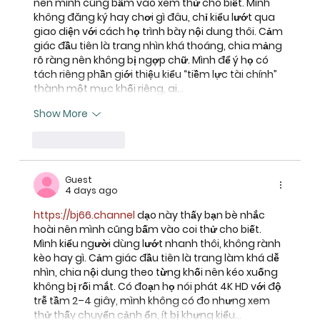
nên mình cũng bấm vào xem thử cho biết. Mình 
không đăng ký hay chơi gì đâu, chỉ kiểu lướt qua 
giao diện với cách họ trình bày nội dung thôi. Cảm 
giác đầu tiên là trang nhìn khá thoáng, chia mảng 
rõ ràng nên không bị ngợp chữ. Mình để ý họ có 
tách riêng phần giới thiệu kiểu “tiềm lực tài chính” 
thành một mục khối riêng, ai…
Show More
Like
Reply
Guest
4 days ago
https://bj66.channel
 dạo này thấy bạn bè nhắc 
hoài nên mình cũng bấm vào coi thử cho biết. 
Mình kiểu người dùng lướt nhanh thôi, không rành 
kèo hay gì. Cảm giác đầu tiên là trang làm khá dễ 
nhìn, chia nội dung theo từng khối nên kéo xuống 
không bị rối mắt. Có đoạn họ nói phát 4K HD với độ 
trễ tầm 2–4 giây, mình không có đo nhưng xem 
thử thấy chuyển cảnh ổn, ít bị khựng kiểu…