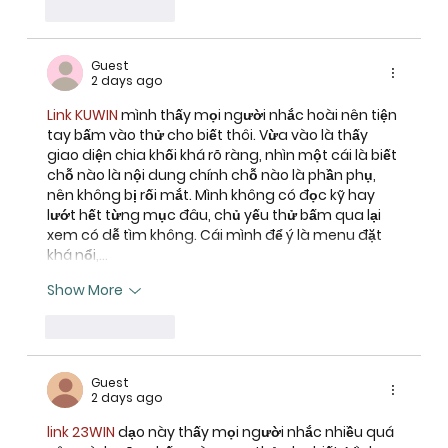
Like
Reply
Guest
2 days ago
Link KUWIN
 mình thấy mọi người nhắc hoài nên tiện 
tay bấm vào thử cho biết thôi. Vừa vào là thấy 
giao diện chia khối khá rõ ràng, nhìn một cái là biết 
chỗ nào là nội dung chính chỗ nào là phần phụ, 
nên không bị rối mắt. Mình không có đọc kỹ hay 
lướt hết từng mục đâu, chủ yếu thử bấm qua lại 
xem có dễ tìm không. Cái mình để ý là menu đặt 
khá nổi,…
Show More
Like
Reply
Guest
2 days ago
link 23WIN
 dạo này thấy mọi người nhắc nhiều quá 