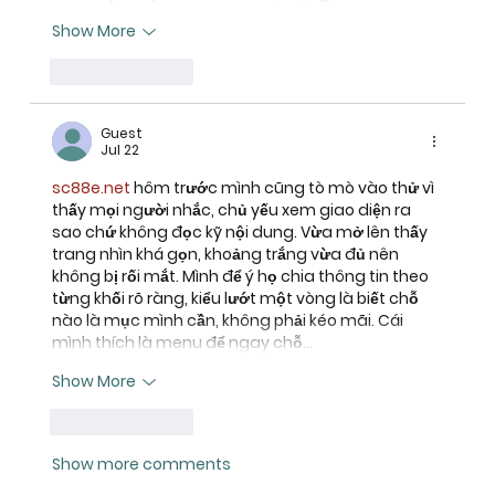
Show More
Like
Reply
Guest
Jul 22
sc88e.net
 hôm trước mình cũng tò mò vào thử vì 
thấy mọi người nhắc, chủ yếu xem giao diện ra 
sao chứ không đọc kỹ nội dung. Vừa mở lên thấy 
trang nhìn khá gọn, khoảng trắng vừa đủ nên 
không bị rối mắt. Mình để ý họ chia thông tin theo 
từng khối rõ ràng, kiểu lướt một vòng là biết chỗ 
nào là mục mình cần, không phải kéo mãi. Cái 
mình thích là menu để ngay chỗ…
Show More
Like
Reply
Show more comments