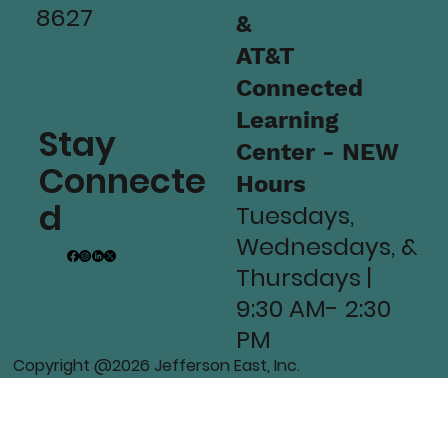
8627
&
AT&T
Connected
Learning
Stay
Center - NEW
Connecte
Hours
d
Tuesdays,
Wednesdays, &
Thursdays |
9:30 AM- 2:30
PM
Copyright @2026 Jefferson East, Inc.