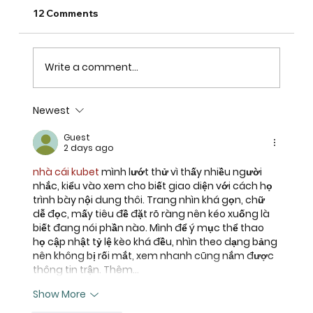
12 Comments
Write a comment...
Newest
Confidence, One Thursday at a Time:
Ms. Reffiggee’s Digital Learning
Guest
2 days ago
Journey
nhà cái kubet
 mình lướt thử vì thấy nhiều người 
nhắc, kiểu vào xem cho biết giao diện với cách họ 
trình bày nội dung thôi. Trang nhìn khá gọn, chữ 
dễ đọc, mấy tiêu đề đặt rõ ràng nên kéo xuống là 
biết đang nói phần nào. Mình để ý mục thể thao 
họ cập nhật tỷ lệ kèo khá đều, nhìn theo dạng bảng 
nên không bị rối mắt, xem nhanh cũng nắm được 
thông tin trận. Thêm…
Show More