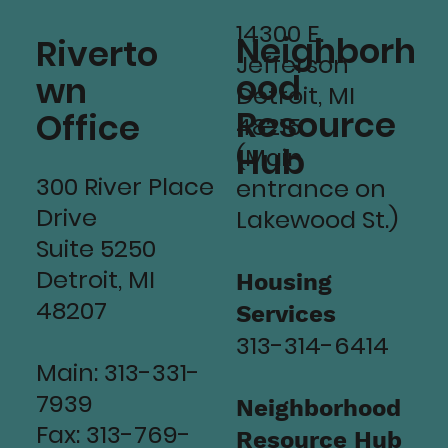
14300 E.
Neighborh
Riverto
Jefferson
ood
wn
Detroit, MI
Resource
Office
48215
Hub
(Main
300 River Place
entrance on
Drive
Lakewood St.)
Suite 5250
Detroit, MI
Housing
48207
Services
313-314-6414
Main: 313-331-
7939
Neighborhood
Fax: 313-769-
Resource Hub