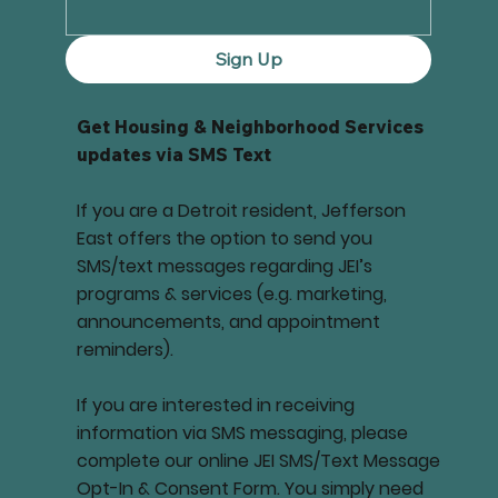
Sign Up
Get Housing & Neighborhood Services
updates via SMS Text
If you are a Detroit resident, Jefferson
East offers the option to send you
SMS/text messages regarding JEI’s
programs & services (e.g. marketing,
announcements, and appointment
reminders).
If you are interested in receiving
information via SMS messaging, please
complete our online JEI SMS/Text Message
Opt-In & Consent Form. You simply need