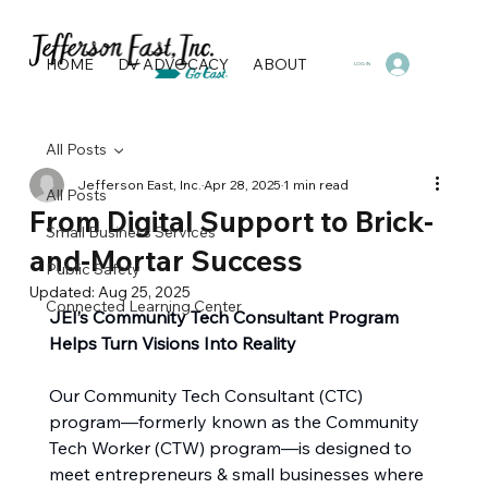
HOME
DV ADVOCACY
ABOUT
PROGRAMS & SERVI
LOG IN
All Posts
Jefferson East, Inc.
Apr 28, 2025
1 min read
All Posts
From Digital Support to Brick-
Small Business Services
and-Mortar Success
Public Safety
Updated:
Aug 25, 2025
Connected Learning Center
JEI’s Community Tech Consultant Program 
Helps Turn Visions Into Reality
Our Community Tech Consultant (CTC) 
program—formerly known as the Community 
Tech Worker (CTW) program—is designed to 
meet entrepreneurs & small businesses where 