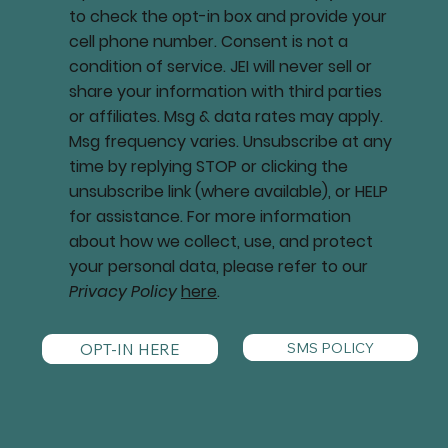
to check the opt-in box and provide your
cell phone number. Consent is not a
condition of service. JEI will never sell or
share your information with third parties
or affiliates. Msg & data rates may apply.
Msg frequency varies. Unsubscribe at any
time by replying STOP or clicking the
unsubscribe link (where available), or HELP
for assistance. For more information
about how we collect, use, and protect
your personal data, please refer to our
Privacy Policy
here
.
SMS POLICY
OPT-IN HERE